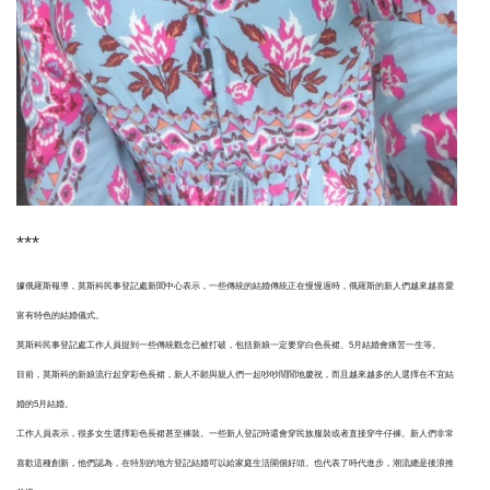
***
據俄羅斯報導，莫斯科民事登記處新聞中心表示，一些傳統的結婚傳統正在慢慢過時，俄羅斯的新人們越來越喜愛
富有特色的結婚儀式。
莫斯科民事登記處工作人員提到一些傳統觀念已被打破，包括新娘一定要穿白色長裙、5月結婚會痛苦一生等。
目前，莫斯科的新娘流行起穿彩色長裙，新人不願與親人們一起吵吵鬧鬧地慶祝，而且越來越多的人選擇在不宜結
婚的5月結婚。
工作人員表示，很多女生選擇彩色長裙甚至褲裝。一些新人登記時還會穿民族服裝或者直接穿牛仔褲。新人們非常
喜歡這種創新，他們認為，在特別的地方登記結婚可以給家庭生活開個好頭。也代表了時代進步，潮流總是後浪推